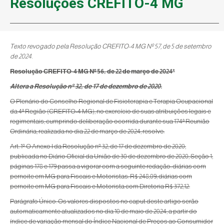
Resoluções CREFITO-4 MG
Texto revogado pela Resolução CREFITO-4 MG Nº 57, de 5 de setembro
de 2024.
Resolução CREFITO-4 MG Nº 56, de 22 de março de 2024*
Altera a Resolução nº 32, de 17 de dezembro de 2020.
O Plenário do Conselho Regional de Fisioterapia e Terapia Ocupacional
da 4ª Região (CREFITO-4 MG), no exercício de suas atribuições legais e
regimentais, cumprindo deliberação ocorrida durante sua 174ª Reunião
Ordinária, realizada no dia 22 de março de 2024, resolve:
Art. 1º O Anexo I da Resolução nº 32, de 17 de dezembro de 2020,
publicada no Diário Oficial da União de 30 de dezembro de 2020, Seção 1,
páginas 178 e 179 passa a vigorar com a seguinte redação: diárias com
pernoite em MG para Fiscais e Motoristas: R$ 248,09; diárias com
pernoite em MG para Fiscais e Motorista com Diretoria R$ 372,12.
Parágrafo Único. Os valores dispostos no caput deste artigo serão
automaticamente atualizados no dia 10 de maio de 2024, a partir do
índice de variação mensal do Índice Nacional de Preços ao Consumidor